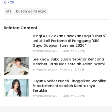
C
K-POP
a
T
t
bts
busan world expo
a
e
g
g
s
o
Related Content
:
r
i
Mingi ATEEZ akan Bawakan Lagu "Dinero"
e
untuk kali Pertama di Panggung "SBS
s
Gayo Daejeon Summer 2026"
:
BY
VIBRANCEADMIN
AUGUST 7, 2026
Lee Know Buka Suara Seputar Rencana
Member Stray Kids setelah Jalani Wamil
BY
VIBRANCEADMIN
AUGUST 7, 2026
Suyun Rocket Punch Tinggalkan Woollim
Entertainment setelah Kontraknya
Berakhir
BY
VIBRANCEADMIN
AUGUST 7, 2026