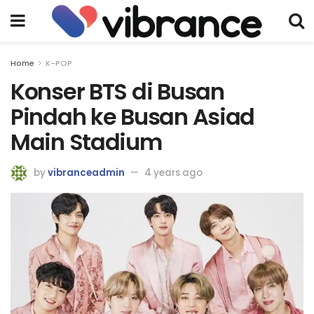
Home
K-POP
Konser BTS di Busan
Pindah ke Busan Asiad
Main Stadium
by
vibranceadmin
4 years ago