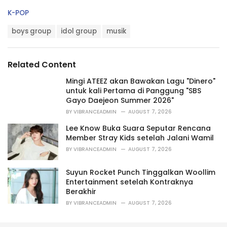
C
K-POP
a
T
t
boys group
idol group
musik
a
e
g
g
s
o
Related Content
:
r
i
Mingi ATEEZ akan Bawakan Lagu "Dinero"
e
untuk kali Pertama di Panggung "SBS
s
Gayo Daejeon Summer 2026"
:
BY
VIBRANCEADMIN
AUGUST 7, 2026
Lee Know Buka Suara Seputar Rencana
Member Stray Kids setelah Jalani Wamil
BY
VIBRANCEADMIN
AUGUST 7, 2026
Suyun Rocket Punch Tinggalkan Woollim
Entertainment setelah Kontraknya
Berakhir
BY
VIBRANCEADMIN
AUGUST 7, 2026