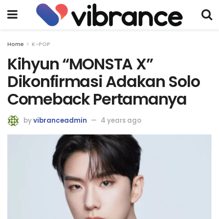
Home
K-POP
Kihyun “MONSTA X”
Dikonfirmasi Adakan Solo
Comeback Pertamanya
by
vibranceadmin
4 years ago