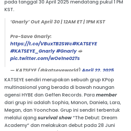
pada tanggal 30 April 2025 mendatang pukul 1 PM
KST.
‘Gnarly’ Out April 30 | 12AM ET | 1PM KST
Pre-Save Gnarly:
https://t.co/VBuxTB2SWc
#KATSEYE
#KATSEYE_Gnarly
#Gnarly
🥪
pic.twitter.com/wOe1ne02Ts
— KATSEYE (@katseyeworld)
April 22, 2025
KATSEYE sendiri merupakan sebuah grup KPop
multinasional yang berada di bawah naungan
agensi HYBE dan Geffen Records. Para
member
dari grup ini adalah Sophia, Manon, Daniela, Lara,
Megan, dan Yoonchae. Grup ini sendiri terbentuk
melalui ajang
survival show
“The Debut: Dream
Academy” dan melakukan debut pada 28 Juni