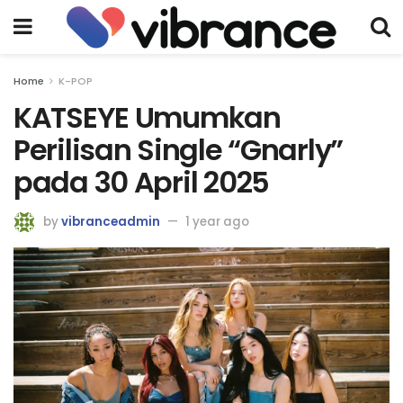
Home
K-POP
KATSEYE Umumkan
Perilisan Single “Gnarly”
pada 30 April 2025
by
vibranceadmin
1 year ago