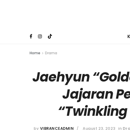
Home
Drama
Jaehyun “Gold
Jajaran 
“Twinklin
by
VIBRANCEADMIN
August 23, 2023
in
Dr