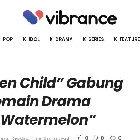
K-POP
K-IDOL
K-DRAMA
K-SERIES
K-FEATUR
en Child” Gabung
Pemain Drama
g Watermelon”
0
0
0
ama
Reading Time: 2 mins read