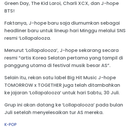
Green Day, The Kid Laroi, Charli XCX, dan J-hope
BTS!
Faktanya, J-hope baru saja diumumkan sebagai
headliner baru untuk lineup hari Minggu melalui SNS
resmi ‘Lollapalooza.
Menurut ‘Lollapalooza’, J-hope sekarang secara
resmi “artis Korea Selatan pertama yang tampil di
panggung utama di festival musik besar AS”.
Selain itu, rekan satu label Big Hit Music J-hope
TOMORROW x TOGETHER juga telah ditambahkan
ke jajaran ‘Lollapalooza’ untuk hari Sabtu, 30 Juli.
Grup ini akan datang ke ‘Lollapalooza’ pada bulan
Juli setelah menyelesaikan tur AS mereka.
C
K-POP
a