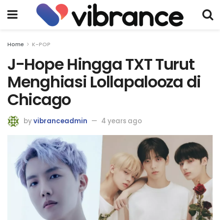
Home
K-POP
J-Hope Hingga TXT Turut
Menghiasi Lollapalooza di
Chicago
by
vibranceadmin
4 years ago