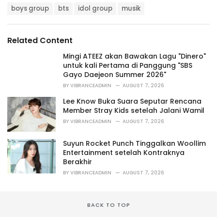
T
t
boys group
bts
idol group
musik
a
e
g
g
s
o
Related Content
:
r
i
Mingi ATEEZ akan Bawakan Lagu "Dinero"
e
untuk kali Pertama di Panggung "SBS
s
Gayo Daejeon Summer 2026"
:
BY
VIBRANCEADMIN
AUGUST 7, 2026
Lee Know Buka Suara Seputar Rencana
Member Stray Kids setelah Jalani Wamil
BY
VIBRANCEADMIN
AUGUST 7, 2026
Suyun Rocket Punch Tinggalkan Woollim
Entertainment setelah Kontraknya
Berakhir
BY
VIBRANCEADMIN
AUGUST 7, 2026
BACK TO TOP