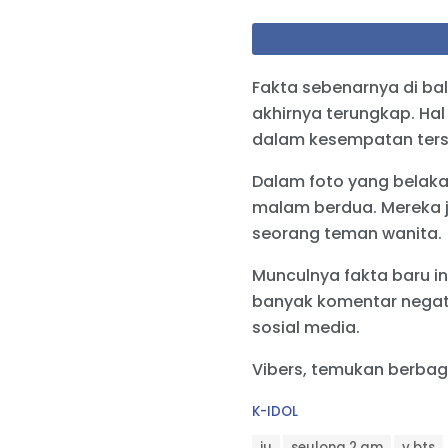
Fakta sebenarnya di ba
akhirnya terungkap. Hal
dalam kesempatan ters
Dalam foto yang belaka
malam berdua. Mereka j
seorang teman wanita.
Munculnya fakta baru i
banyak komentar negatif
sosial media.
Vibers, temukan berbag
C
K-IDOL
a
T
t
iu
seulong 2 am
v bts