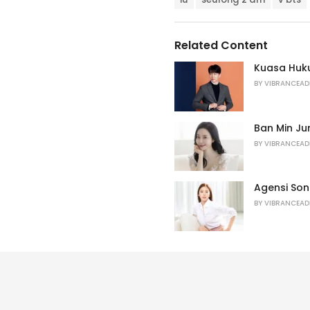
a
e
g
g
s
o
Related Content
:
r
i
Kuasa Huk
e
BY
VIBRANCEAD
s
:
Ban Min J
BY
VIBRANCEAD
Agensi Son
BY
VIBRANCEAD