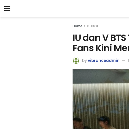
Home
K-IDOL
IU dan V BT
Fans Kini Me
by
vibranceadmin