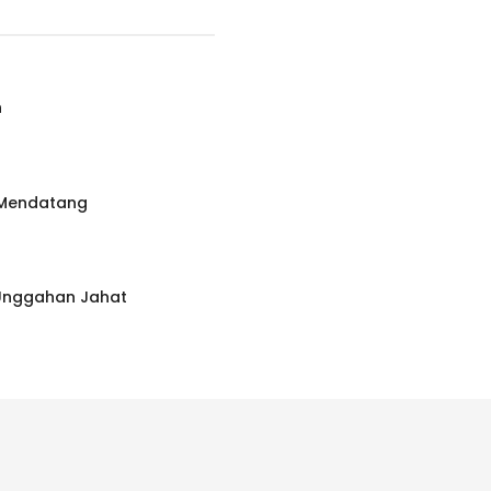
n
 Mendatang
 Unggahan Jahat