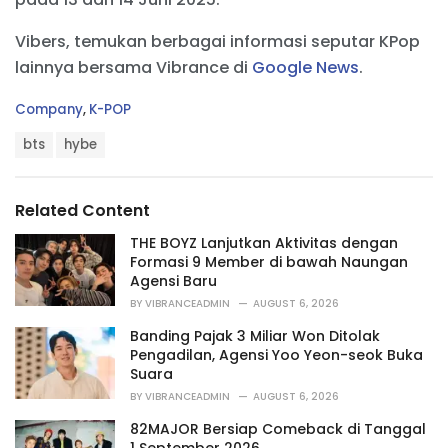
Vibers, temukan berbagai informasi seputar KPop
lainnya bersama Vibrance di
Google News
.
C
Company
,
K-POP
a
T
t
bts
hybe
a
e
g
g
s
o
Related Content
:
r
i
THE BOYZ Lanjutkan Aktivitas dengan
e
Formasi 9 Member di bawah Naungan
s
Agensi Baru
:
BY
VIBRANCEADMIN
AUGUST 6, 2026
Banding Pajak 3 Miliar Won Ditolak
Pengadilan, Agensi Yoo Yeon-seok Buka
Suara
BY
VIBRANCEADMIN
AUGUST 6, 2026
82MAJOR Bersiap Comeback di Tanggal