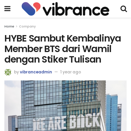
Home
Company
HYBE Sambut Kembalinya
Member BTS dari Wamil
dengan Stiker Tulisan
by
vibranceadmin
1 year ago