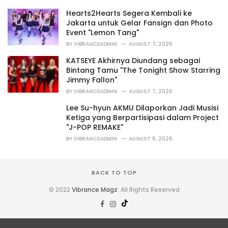
e
s
Hearts2Hearts Segera Kembali ke
:
Jakarta untuk Gelar Fansign dan Photo
Event "Lemon Tang"
BY
VIBRANCEADMIN
AUGUST 7, 2026
KATSEYE Akhirnya Diundang sebagai
Bintang Tamu "The Tonight Show Starring
Jimmy Fallon"
BY
VIBRANCEADMIN
AUGUST 7, 2026
Lee Su-hyun AKMU Dilaporkan Jadi Musisi
Ketiga yang Berpartisipasi dalam Project
"J-POP REMAKE"
BY
VIBRANCEADMIN
AUGUST 6, 2026
BACK TO TOP
© 2022
Vibrance Magz
. All Rights Reserved