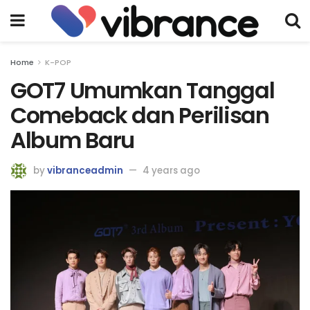
Home
K-POP
GOT7 Umumkan Tanggal
Comeback dan Perilisan
Album Baru
by
vibranceadmin
4 years ago