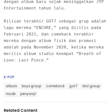
dengan album baru sejak meninggalkan JYP 
Entertainment tahun lalu.

Rilisan terakhir GOT7 sebagai grup adalah 
lagu mereka “ENCORE,” yang dirilis pada 
Februari 2021, dan comeback terakhir 
mereka dengan album fisik dan promosi 
adalah pada November 2020, ketika mereka 
merilis album studio keempat “Breath of 
Love: Last Piece.”

C
K-POP
a
T
t
album
boys group
comeback
got7
idol group
a
e
g
musik
penyanyi
g
s
o
:
r
i
Related Content