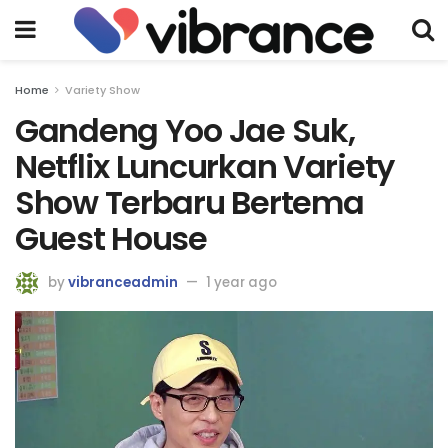
Home
Variety Show
Gandeng Yoo Jae Suk,
Netflix Luncurkan Variety
Show Terbaru Bertema
Guest House
by
vibranceadmin
1 year ago