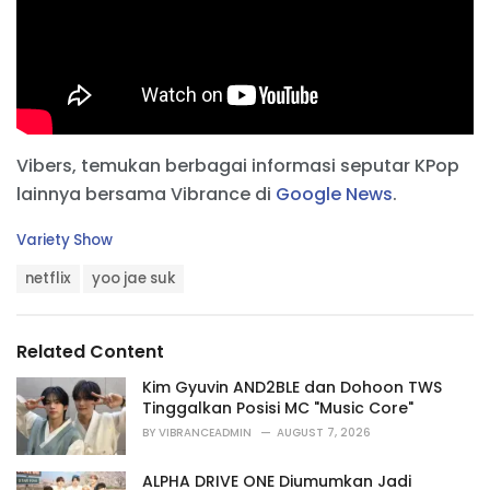
Vibers, temukan berbagai informasi seputar KPop
lainnya bersama Vibrance di
Google News
.
C
Variety Show
a
T
t
netflix
yoo jae suk
a
e
g
g
s
o
Related Content
:
r
i
Kim Gyuvin AND2BLE dan Dohoon TWS
e
Tinggalkan Posisi MC "Music Core"
s
BY
VIBRANCEADMIN
AUGUST 7, 2026
:
ALPHA DRIVE ONE Diumumkan Jadi