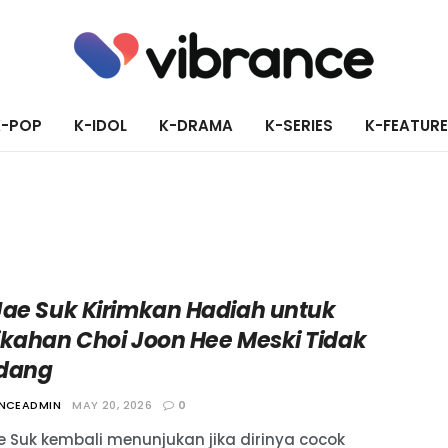
K-POP
K-IDOL
K-DRAMA
K-SERIES
K-FEATUR
Jae Suk Kirimkan Hadiah untuk
ikahan Choi Joon Hee Meski Tidak
dang
ANCEADMIN
MAY 20, 2026
0
e Suk kembali menunjukan jika dirinya cocok