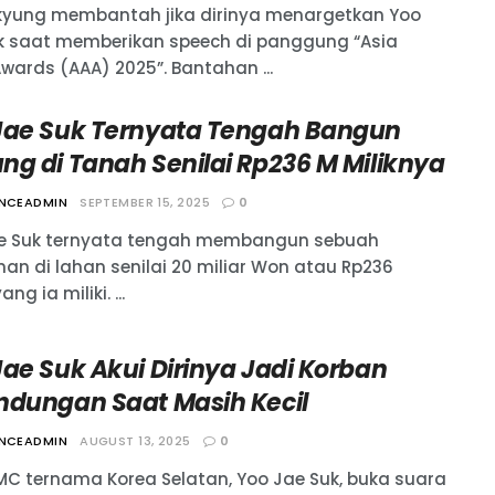
-kyung membantah jika dirinya menargetkan Yoo
k saat memberikan speech di panggung “Asia
Awards (AAA) 2025”. Bantahan ...
Jae Suk Ternyata Tengah Bangun
ng di Tanah Senilai Rp236 M Miliknya
ANCEADMIN
SEPTEMBER 15, 2025
0
e Suk ternyata tengah membangun sebuah
an di lahan senilai 20 miliar Won atau Rp236
ang ia miliki. ...
Jae Suk Akui Dirinya Jadi Korban
ndungan Saat Masih Kecil
ANCEADMIN
AUGUST 13, 2025
0
MC ternama Korea Selatan, Yoo Jae Suk, buka suara