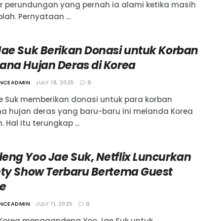
r perundungan yang pernah ia alami ketika masih
lah. Pernyataan ...
Jae Suk Berikan Donasi untuk Korban
ana Hujan Deras di Korea
ANCEADMIN
JULY 18, 2025
0
e Suk memberikan donasi untuk para korban
a hujan deras yang baru-baru ini melanda Korea
. Hal itu terungkap ...
eng Yoo Jae Suk, Netflix Luncurkan
ety Show Terbaru Bertema Guest
e
ANCEADMIN
JULY 11, 2025
0
x Korea menggandeng Yoo Jae Suk untuk