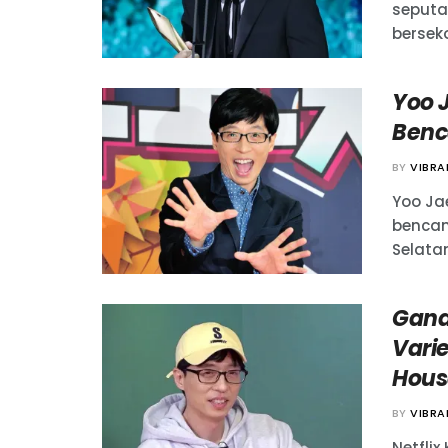
seputa
berseko
Yoo 
Benc
BY
VIBR
Yoo Ja
bencan
Selatan
Gand
Vari
Hous
BY
VIBR
Netfli