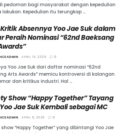
i pedoman bagi masyarakat dengan kepedulian
 lakukan. Kepedulian itu terungkap ...
 Kritik Absennya Yoo Jae Suk dalam
ar Peraih Nominasi “62nd Baeksang
 Awards”
ANCEADMIN
APRIL 14, 2026
0
ya Yoo Jae Suk dari daftar nominasi “62nd
ng Arts Awards” memicu kontroversi di kalangan
ar dan kritikus industri. Hal ...
ety Show “Happy Together” Tayang
, Yoo Jae Suk Kembali sebagai MC
ANCEADMIN
APRIL 8, 2026
0
y show “Happy Together” yang dibintangi Yoo Jae