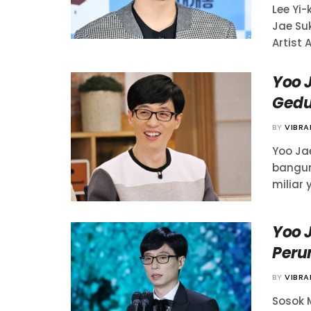
Lee Yi
Jae Su
Artist 
Yoo 
Gedu
BY
VIBR
Yoo Ja
bangun
miliar y
Yoo 
Peru
BY
VIBR
Sosok 