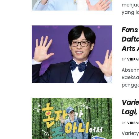
menjad
yang ia
Fans
Daft
Arts
BY
VIBR
Absenn
Baeksa
penggem
Vari
Lagi
BY
VIBR
Variet