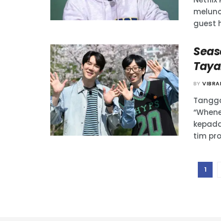
melunc
guest h
Seas
Taya
BY
VIBR
Tangga
“Whene
kepada
tim prod
1