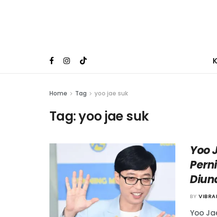
Home
Tag
yoo jae suk
Tag:
yoo jae suk
Yoo 
Pern
Diun
BY
VIBR
Yoo Ja