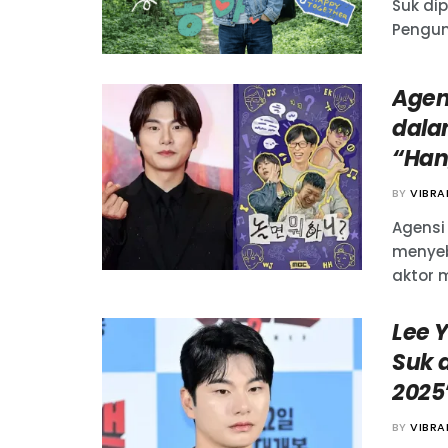
Suk di
Pengum
Agen
dala
“Han
BY
VIBR
Agensi
menyeb
aktor m
Lee 
Suk 
2025
BY
VIBR