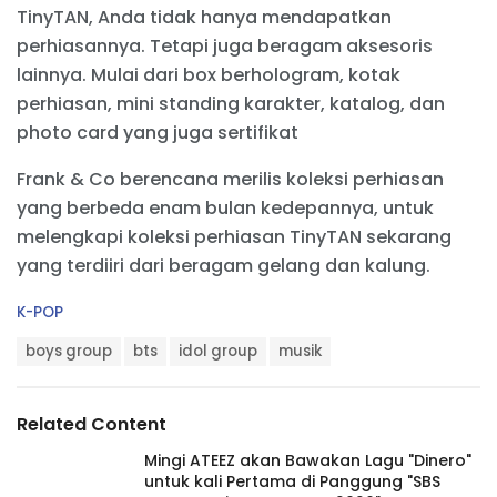
TinyTAN, Anda tidak hanya mendapatkan
perhiasannya. Tetapi juga beragam aksesoris
lainnya. Mulai dari box berhologram, kotak
perhiasan, mini standing karakter, katalog, dan
photo card yang juga sertifikat
Frank & Co berencana merilis koleksi perhiasan
yang berbeda enam bulan kedepannya, untuk
melengkapi koleksi perhiasan TinyTAN sekarang
yang terdiiri dari beragam gelang dan kalung.
C
K-POP
a
T
t
boys group
bts
idol group
musik
a
e
g
g
s
o
Related Content
:
r
i
Mingi ATEEZ akan Bawakan Lagu "Dinero"
e
untuk kali Pertama di Panggung "SBS
s