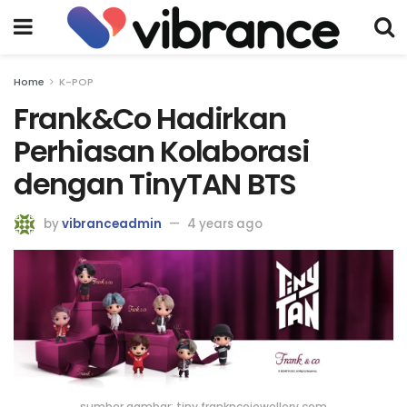
Home
K-POP
Frank&Co Hadirkan
Perhiasan Kolaborasi
dengan TinyTAN BTS
by
vibranceadmin
4 years ago
sumber gambar: tiny.frankncojewellery.com