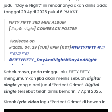
judul “Day & Night” ini rencananya akan dirilis pada
tanggal 29 April 2025 pukul 6 PM KST.
FIFTY FIFTY 3RD MINI ALBUM
[𝓓𝓪𝔂 & 𝓝𝓲𝓰𝓱𝓽] COMEBACK POSTER
☀Release on
🌠2025. 04. 29 (TUE) 6PM (KST)
#FIFTYFIFTY
#피
프티피프티
#FIFTYFIFTY_DayAndNight
#DayAndNight
pic.twitter.com/hEQVJJIOvE
Sebelumnya, pada minggu lalu, FIFTY FIFTY
— FIFTY FIFTY Official (@we_fiftyfifty)
April 7,
mengumumkan jika akan merilis sebuah
digital
2025
single
yang diberi judul “Perfect Crime”.
Digital
single
tersebut telah dirilis kemarin, 7 April 2025.
Simak
lyric video
lagu “Perfect Crime” di bawah ini: