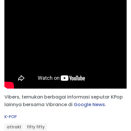
Vibers, temukan berbagai informasi seputar KPop
lainnya bersama Vibrance di
Google News
.
C
K-POP
a
T
t
attrakt
fifty fifty
a