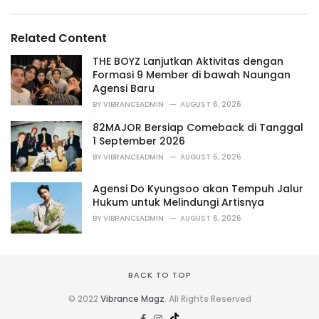
e
g
g
s
o
Related Content
:
r
i
THE BOYZ Lanjutkan Aktivitas dengan
e
Formasi 9 Member di bawah Naungan
s
Agensi Baru
:
BY
VIBRANCEADMIN
AUGUST 6, 2026
82MAJOR Bersiap Comeback di Tanggal
1 September 2026
BY
VIBRANCEADMIN
AUGUST 6, 2026
Agensi Do Kyungsoo akan Tempuh Jalur
Hukum untuk Melindungi Artisnya
BY
VIBRANCEADMIN
AUGUST 6, 2026
BACK TO TOP
© 2022
Vibrance Magz
. All Rights Reserved