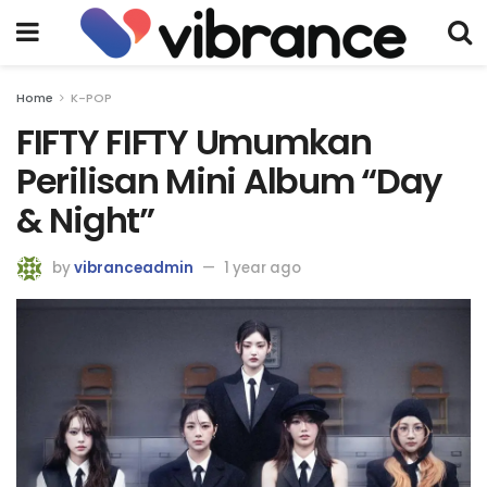
Home
K-POP
FIFTY FIFTY Umumkan
Perilisan Mini Album “Day
& Night”
by
vibranceadmin
1 year ago