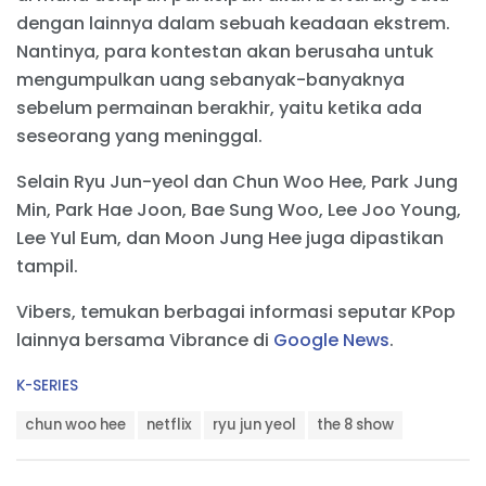
dengan lainnya dalam sebuah keadaan ekstrem.
Nantinya, para kontestan akan berusaha untuk
mengumpulkan uang sebanyak-banyaknya
sebelum permainan berakhir, yaitu ketika ada
seseorang yang meninggal.
Selain Ryu Jun-yeol dan Chun Woo Hee, Park Jung
Min, Park Hae Joon, Bae Sung Woo, Lee Joo Young,
Lee Yul Eum, dan Moon Jung Hee juga dipastikan
tampil.
Vibers, temukan berbagai informasi seputar KPop
lainnya bersama Vibrance di
Google News
.
C
K-SERIES
a
T
t
chun woo hee
netflix
ryu jun yeol
the 8 show
a
e
g
g
s
o