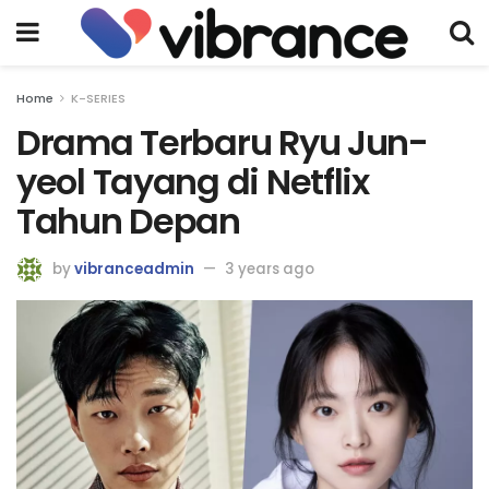
Home
K-SERIES
Drama Terbaru Ryu Jun-
yeol Tayang di Netflix
Tahun Depan
by
vibranceadmin
3 years ago