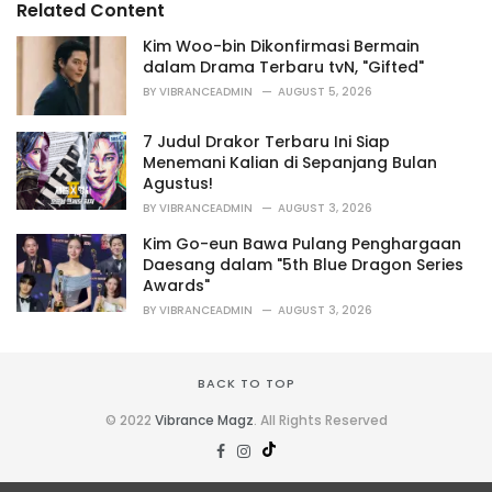
Related Content
:
r
i
Kim Woo-bin Dikonfirmasi Bermain
e
dalam Drama Terbaru tvN, "Gifted"
s
BY
VIBRANCEADMIN
AUGUST 5, 2026
:
7 Judul Drakor Terbaru Ini Siap
Menemani Kalian di Sepanjang Bulan
Agustus!
BY
VIBRANCEADMIN
AUGUST 3, 2026
Kim Go-eun Bawa Pulang Penghargaan
Daesang dalam "5th Blue Dragon Series
Awards"
BY
VIBRANCEADMIN
AUGUST 3, 2026
BACK TO TOP
© 2022
Vibrance Magz
. All Rights Reserved