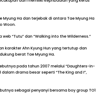
ecukupan dan memiliki kepribadian yang keras
 Myung Ha dan terjebak di antara Tae Myung Ha
eo Woon.
web “Tutu” dan “Walking into the Wilderness.”
 karakter Ahn Kyung Hun yang tertutup dan
dukung berat Tae Myung Ha.
ebutnya pada tahun 2007 melalui “Daughters-in-
l dalam drama besar seperti “The King and I”,
butnya sebagai penyanyi bersama boy group TO1