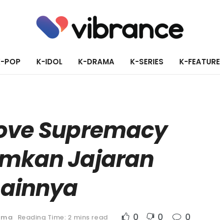
K-POP
K-IDOL
K-DRAMA
K-SERIES
K-FEATUR
Love Supremacy
mkan Jajaran
ainnya
0
0
0
ama
Reading Time: 2 mins read