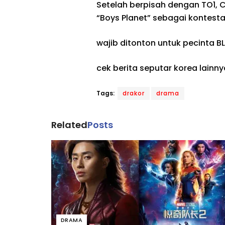
Setelah berpisah dengan TO1, 
“Boys Planet” sebagai kontest
wajib ditonton untuk pecinta BL
cek berita seputar korea lainny
Tags:
drakor
drama
Related
Posts
DRAMA