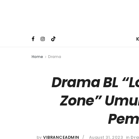
Home
Drama
Drama BL “
Zone” Umu
Pem
by
VIBRANCEADMIN
August 31, 2023
in
Dr