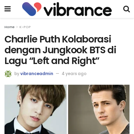
Home
K-POP
Charlie Puth Kolaborasi
dengan Jungkook BTS di
Lagu “Left and Right”
by
vibranceadmin
4 years ago