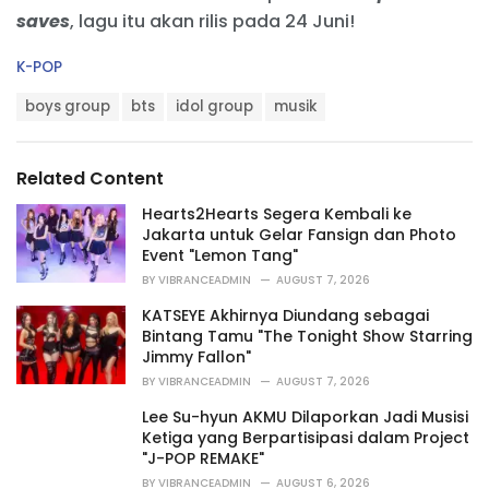
saves
, lagu itu akan rilis pada 24 Juni!
C
K-POP
a
T
t
boys group
bts
idol group
musik
a
e
g
g
s
o
Related Content
:
r
i
Hearts2Hearts Segera Kembali ke
e
Jakarta untuk Gelar Fansign dan Photo
s
Event "Lemon Tang"
:
BY
VIBRANCEADMIN
AUGUST 7, 2026
KATSEYE Akhirnya Diundang sebagai
Bintang Tamu "The Tonight Show Starring
Jimmy Fallon"
BY
VIBRANCEADMIN
AUGUST 7, 2026
Lee Su-hyun AKMU Dilaporkan Jadi Musisi
Ketiga yang Berpartisipasi dalam Project
"J-POP REMAKE"
BY
VIBRANCEADMIN
AUGUST 6, 2026