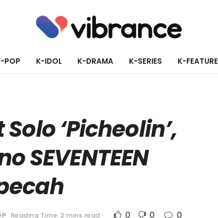
K-POP
K-IDOL
K-DRAMA
K-SERIES
K-FEATUR
 Solo ‘Picheolin’,
no SEVENTEEN
rpecah
0
0
0
OP
Reading Time: 2 mins read