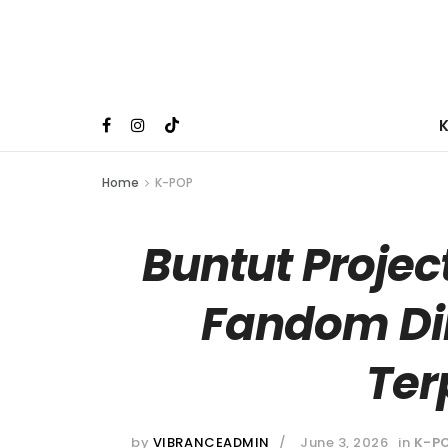
Home
K-POP
Buntut Project
Fandom Di
Te
by
VIBRANCEADMIN
June 3, 2026
in
K-P