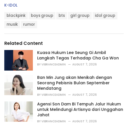
C
K-IDOL
a
T
t
blackpink
boys group
bts
girl group
idol group
a
e
g
musik
rumor
g
s
o
:
r
i
Related Content
e
s
Kuasa Hukum Lee Seung Gi Ambil
:
Langkah Tegas Terhadap Cha Ga Won
BY
VIBRANCEADMIN
AUGUST 7, 2026
Ban Min Jung akan Menikah dengan
Seorang Pebisnis Bulan September
Mendatang
BY
VIBRANCEADMIN
AUGUST 7, 2026
Agensi Son Dam Bi Tempuh Jalur Hukum
untuk Melindungi Artisnya dari Unggahan
Jahat
BY
VIBRANCEADMIN
AUGUST 7, 2026