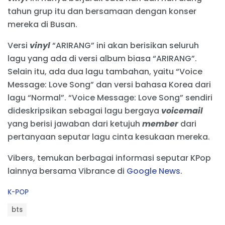
tahun grup itu dan bersamaan dengan konser
mereka di Busan.
Versi
vinyl
“ARIRANG” ini akan berisikan seluruh
lagu yang ada di versi album biasa “ARIRANG”.
Selain itu, ada dua lagu tambahan, yaitu “Voice
Message: Love Song” dan versi bahasa Korea dari
lagu “Normal”. “Voice Message: Love Song” sendiri
dideskripsikan sebagai lagu bergaya
voicemail
yang berisi jawaban dari ketujuh
member
dari
pertanyaan seputar lagu cinta kesukaan mereka.
Vibers, temukan berbagai informasi seputar KPop
lainnya bersama Vibrance di
Google News
.
C
K-POP
a
T
t
bts
a
e