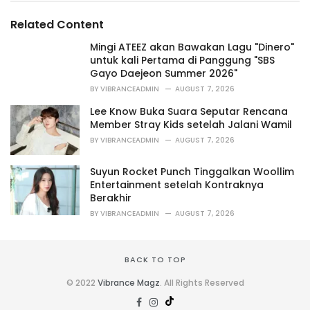
g
g
s
o
Related Content
:
r
i
Mingi ATEEZ akan Bawakan Lagu "Dinero"
e
untuk kali Pertama di Panggung "SBS
s
Gayo Daejeon Summer 2026"
:
BY
VIBRANCEADMIN
AUGUST 7, 2026
Lee Know Buka Suara Seputar Rencana
Member Stray Kids setelah Jalani Wamil
BY
VIBRANCEADMIN
AUGUST 7, 2026
Suyun Rocket Punch Tinggalkan Woollim
Entertainment setelah Kontraknya
Berakhir
BY
VIBRANCEADMIN
AUGUST 7, 2026
BACK TO TOP
© 2022
Vibrance Magz
. All Rights Reserved