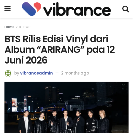
Home
K-POP
BTS Rilis Edisi Vinyl dari
Album “ARIRANG” pda 12
Juni 2026
by
vibranceadmin
2 months ago