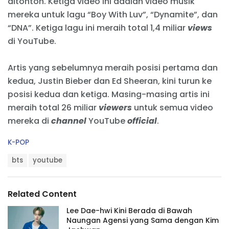
ditonton. Ketiga video ini adalah video musik
mereka untuk lagu “Boy With Luv”, “Dynamite”, dan
“DNA”. Ketiga lagu ini meraih total 1,4 miliar
views
di YouTube.
Artis yang sebelumnya meraih posisi pertama dan
kedua, Justin Bieber dan Ed Sheeran, kini turun ke
posisi kedua dan ketiga. Masing-masing artis ini
meraih total 26 miliar
viewers
untuk semua video
mereka di
channel
YouTube
official
.
C
K-POP
a
T
t
bts
youtube
a
e
g
g
s
o
Related Content
:
r
i
Lee Dae-hwi Kini Berada di Bawah
e
Naungan Agensi yang Sama dengan Kim
s