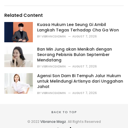
e
g
g
s
o
Related Content
:
r
i
Kuasa Hukum Lee Seung Gi Ambil
e
Langkah Tegas Terhadap Cha Ga Won
s
BY
VIBRANCEADMIN
AUGUST 7, 2026
:
Ban Min Jung akan Menikah dengan
Seorang Pebisnis Bulan September
Mendatang
BY
VIBRANCEADMIN
AUGUST 7, 2026
Agensi Son Dam Bi Tempuh Jalur Hukum
untuk Melindungi Artisnya dari Unggahan
Jahat
BY
VIBRANCEADMIN
AUGUST 7, 2026
BACK TO TOP
© 2022
Vibrance Magz
. All Rights Reserved