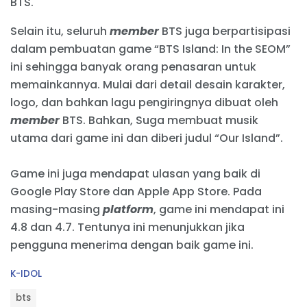
BTS.
Selain itu, seluruh
member
BTS juga berpartisipasi
dalam pembuatan game “BTS Island: In the SEOM”
ini sehingga banyak orang penasaran untuk
memainkannya. Mulai dari detail desain karakter,
logo, dan bahkan lagu pengiringnya dibuat oleh
member
BTS. Bahkan, Suga membuat musik
utama dari game ini dan diberi judul “Our Island”.
Game ini juga mendapat ulasan yang baik di
Google Play Store dan Apple App Store. Pada
masing-masing
platform
, game ini mendapat ini
4.8 dan 4.7. Tentunya ini menunjukkan jika
pengguna menerima dengan baik game ini.
C
K-IDOL
a
T
t
bts
a