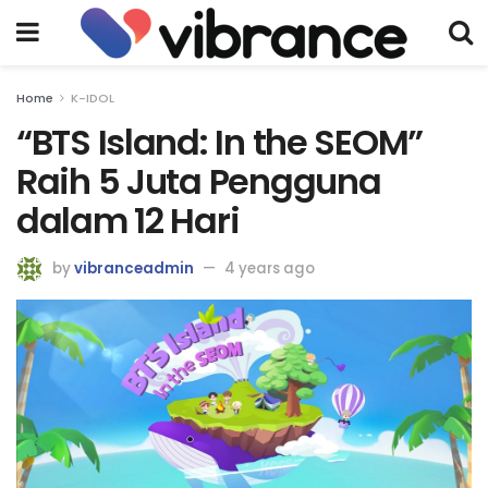
Home
K-IDOL
“BTS Island: In the SEOM”
Raih 5 Juta Pengguna
dalam 12 Hari
by
vibranceadmin
4 years ago