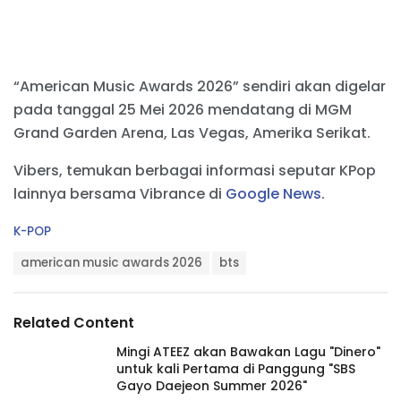
“American Music Awards 2026” sendiri akan digelar
pada tanggal 25 Mei 2026 mendatang di MGM
Grand Garden Arena, Las Vegas, Amerika Serikat.
Vibers, temukan berbagai informasi seputar KPop
lainnya bersama Vibrance di
Google News
.
C
K-POP
a
T
t
american music awards 2026
bts
a
e
g
g
s
o
Related Content
:
r
i
Mingi ATEEZ akan Bawakan Lagu "Dinero"
e
untuk kali Pertama di Panggung "SBS
s
Gayo Daejeon Summer 2026"
: