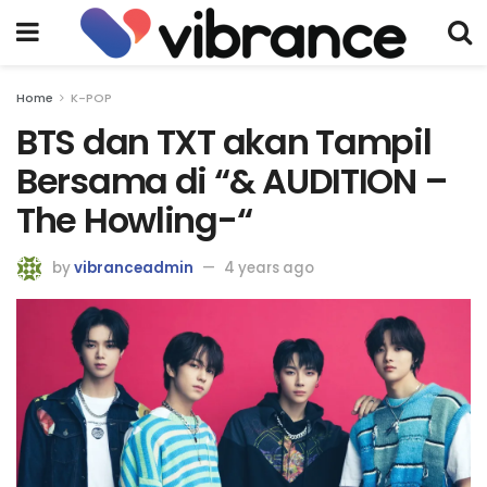
Home
K-POP
BTS dan TXT akan Tampil
Bersama di “& AUDITION –
The Howling-“
by
vibranceadmin
4 years ago