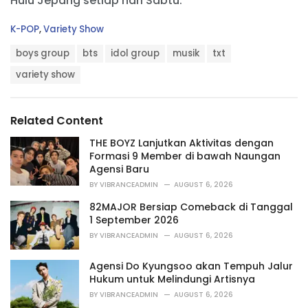
Hulu Jepang setiap hari Sabtu.
C
K-POP
,
Variety Show
a
T
t
boys group
bts
idol group
musik
txt
a
e
g
variety show
g
s
o
:
r
i
Related Content
e
s
THE BOYZ Lanjutkan Aktivitas dengan
:
Formasi 9 Member di bawah Naungan
Agensi Baru
BY
VIBRANCEADMIN
AUGUST 6, 2026
82MAJOR Bersiap Comeback di Tanggal
1 September 2026
BY
VIBRANCEADMIN
AUGUST 6, 2026
Agensi Do Kyungsoo akan Tempuh Jalur
Hukum untuk Melindungi Artisnya
BY
VIBRANCEADMIN
AUGUST 6, 2026