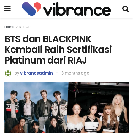
Home
K-POP
BTS dan BLACKPINK
Kembali Raih Sertifikasi
Platinum dari RIAJ
by
vibranceadmin
3 months ago