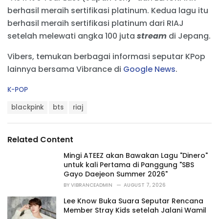
berhasil meraih sertifikasi platinum. Kedua lagu itu
berhasil meraih sertifikasi platinum dari RIAJ
setelah melewati angka 100 juta
stream
di Jepang.
Vibers, temukan berbagai informasi seputar KPop
lainnya bersama Vibrance di
Google News
.
C
K-POP
a
T
t
blackpink
bts
riaj
a
e
g
g
s
o
Related Content
:
r
i
Mingi ATEEZ akan Bawakan Lagu "Dinero"
e
untuk kali Pertama di Panggung "SBS
s
Gayo Daejeon Summer 2026"
:
BY
VIBRANCEADMIN
AUGUST 7, 2026
Lee Know Buka Suara Seputar Rencana
Member Stray Kids setelah Jalani Wamil