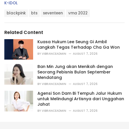
C
K-IDOL
a
T
t
blackpink
bts
seventeen
vma 2022
a
e
g
g
s
o
Related Content
:
r
i
Kuasa Hukum Lee Seung Gi Ambil
e
Langkah Tegas Terhadap Cha Ga Won
s
BY
VIBRANCEADMIN
AUGUST 7, 2026
:
Ban Min Jung akan Menikah dengan
Seorang Pebisnis Bulan September
Mendatang
BY
VIBRANCEADMIN
AUGUST 7, 2026
Agensi Son Dam Bi Tempuh Jalur Hukum
untuk Melindungi Artisnya dari Unggahan
Jahat
BY
VIBRANCEADMIN
AUGUST 7, 2026