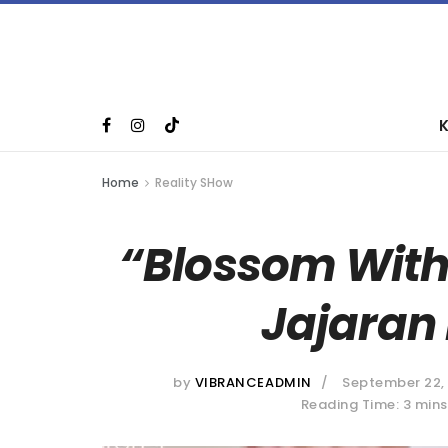
Home
Reality SHow
“Blossom Wit
Jajaran
by
VIBRANCEADMIN
September 22,
Reading Time: 3 mins