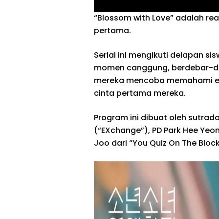
“Blossom with Love” adalah re
pertama.
Serial ini mengikuti delapan
momen canggung, berdebar-de
mereka mencoba memahami emo
cinta pertama mereka.
Program ini dibuat oleh sutrada
(“EXchange”), PD Park Hee Yeon 
Joo dari “You Quiz On The Block