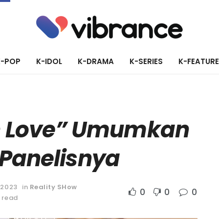
K-POP
K-IDOL
K-DRAMA
K-SERIES
K-FEATUR
h Love” Umumkan
 Panelisnya
 2023
in
Reality SHow
0
0
0
 read