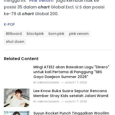
minggu ini. “
Pink Venom
” juga kembali naik ke
posisi 35 dalam
chart
Global Excl. U.S dan posisi
ke-79 di
chart
Global 200.
C
K-POP
a
T
t
Billboard
blackpink
born pink
pink venom
a
e
g
shut down
g
s
o
:
r
i
Related Content
e
s
Mingi ATEEZ akan Bawakan Lagu "Dinero"
:
untuk kali Pertama di Panggung "SBS
Gayo Daejeon Summer 2026"
BY
VIBRANCEADMIN
AUGUST 7, 2026
Lee Know Buka Suara Seputar Rencana
Member Stray Kids setelah Jalani Wamil
BY
VIBRANCEADMIN
AUGUST 7, 2026
Suyun Rocket Punch Tinggalkan Woollim