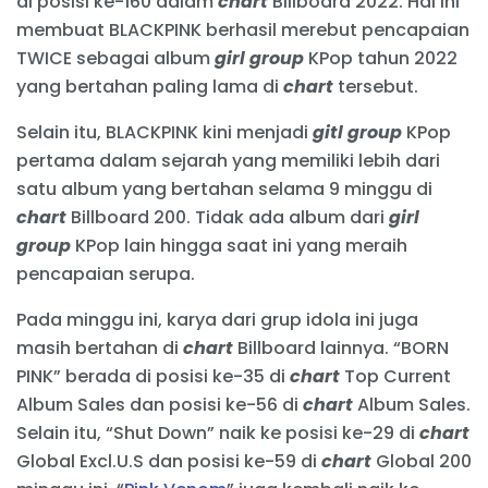
di posisi ke-160 dalam
chart
Billboard 2022. Hal ini
membuat BLACKPINK berhasil merebut pencapaian
TWICE sebagai album
girl group
KPop tahun 2022
yang bertahan paling lama di
chart
tersebut.
Selain itu, BLACKPINK kini menjadi
gitl group
KPop
pertama dalam sejarah yang memiliki lebih dari
satu album yang bertahan selama 9 minggu di
chart
Billboard 200. Tidak ada album dari
girl
group
KPop lain hingga saat ini yang meraih
pencapaian serupa.
Pada minggu ini, karya dari grup idola ini juga
masih bertahan di
chart
Billboard lainnya. “BORN
PINK” berada di posisi ke-35 di
chart
Top Current
Album Sales dan posisi ke-56 di
chart
Album Sales.
Selain itu, “Shut Down” naik ke posisi ke-29 di
chart
Global Excl.U.S dan posisi ke-59 di
chart
Global 200