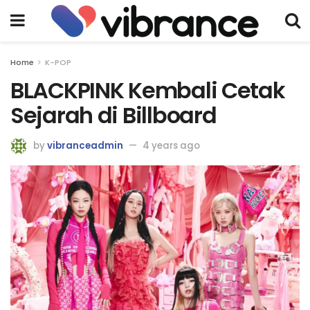
Home
K-POP
BLACKPINK Kembali Cetak
Sejarah di Billboard
by
vibranceadmin
4 years ago