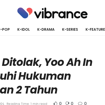
K-POP
K-IDOL
K-DRAMA
K-SERIES
K-FEATUR
Ditolak, Yoo Ah In
atuhi Hukuman
an 2 Tahun
0
0
0
DOL
Reading Time: 1 min read