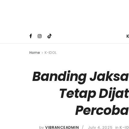
Home
K-IDOL
Banding Jaksa 
Tetap Dij
Percoba
by
VIBRANCEADMIN
July 4, 2025
in
K-I