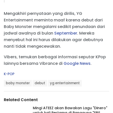
Mengakhiri pernyataan yang dirilis, YG
Entertainment meminta maaf karena debut dari
Baby Monster mengalami sedikit penundaan dari
jadwal awalnya di bulan
September
. Mereka
menyebut hal ini harus dilakukan agar debutnya
nanti tidak mengecewakan.
Vibers, temukan berbagai informasi seputar KPop
lainnya bersama Vibrance di
Google News
.
C
K-POP
a
T
t
baby monster
debut
yg entertainment
a
e
g
g
s
o
Related Content
:
r
i
Mingi ATEEZ akan Bawakan Lagu "Dinero"
e
untuk kali Pertama di Panggung "SBS