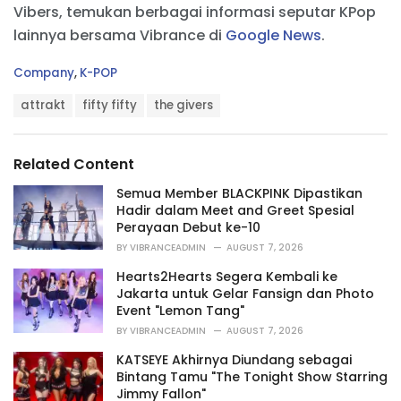
Vibers, temukan berbagai informasi seputar KPop
lainnya bersama Vibrance di
Google News
.
C
Company
,
K-POP
a
T
t
attrakt
fifty fifty
the givers
a
e
g
g
s
o
Related Content
:
r
i
Semua Member BLACKPINK Dipastikan
e
Hadir dalam Meet and Greet Spesial
s
Perayaan Debut ke-10
:
BY
VIBRANCEADMIN
AUGUST 7, 2026
Hearts2Hearts Segera Kembali ke
Jakarta untuk Gelar Fansign dan Photo
Event "Lemon Tang"
BY
VIBRANCEADMIN
AUGUST 7, 2026
KATSEYE Akhirnya Diundang sebagai
Bintang Tamu "The Tonight Show Starring
Jimmy Fallon"