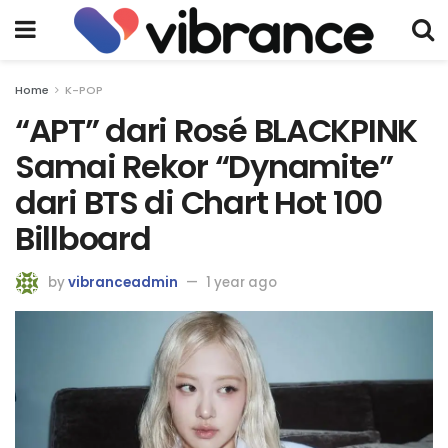
Home
K-POP
“APT” dari Rosé BLACKPINK
Samai Rekor “Dynamite”
dari BTS di Chart Hot 100
Billboard
by
vibranceadmin
1 year ago