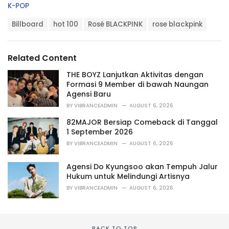
C
K-POP
a
T
t
Billboard
hot 100
Rosé BLACKPINK
rose blackpink
a
e
g
g
s
o
Related Content
:
r
i
THE BOYZ Lanjutkan Aktivitas dengan
e
Formasi 9 Member di bawah Naungan
s
Agensi Baru
:
BY
VIBRANCEADMIN
AUGUST 6, 2026
82MAJOR Bersiap Comeback di Tanggal
1 September 2026
BY
VIBRANCEADMIN
AUGUST 6, 2026
Agensi Do Kyungsoo akan Tempuh Jalur
Hukum untuk Melindungi Artisnya
BY
VIBRANCEADMIN
AUGUST 6, 2026
BACK TO TOP