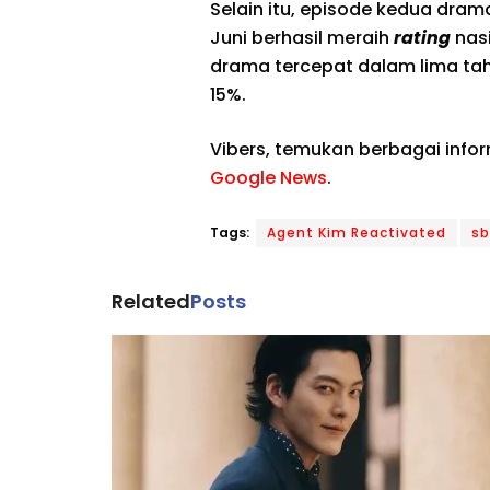
Selain itu, episode kedua dra
Juni berhasil meraih
rating
nasi
drama tercepat dalam lima tah
15%.
Vibers, temukan berbagai info
Google News
.
Tags:
Agent Kim Reactivated
sb
Related
Posts