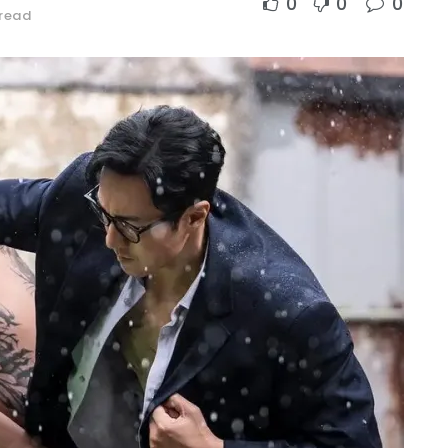
0
0
0
 read