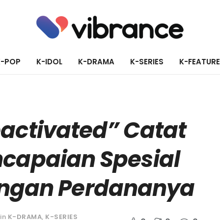
K-POP
K-IDOL
K-DRAMA
K-SERIES
K-FEATUR
activated” Catat
capaian Spesial
ngan Perdananya
in
K-DRAMA
,
K-SERIES