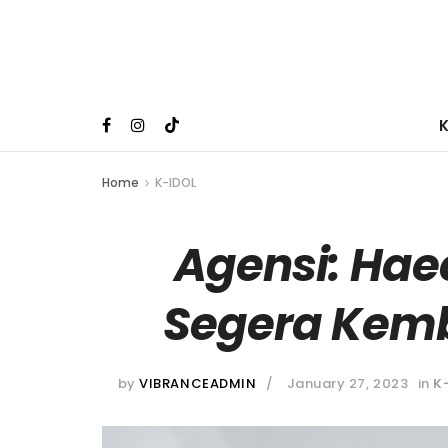
Home
K-IDOL
Agensi: Ha
Segera Kemb
by
VIBRANCEADMIN
January 27, 2023
in
K