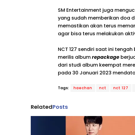
SM Entertainment juga mengu
yang sudah memberikan doa d
memastikan akan terus meman
agar bisa terus melakukan akti
NCT 127 sendiri saat ini tenga
merilis album
repackage
berjud
dari studi album keempat merek
pada 30 Januari 2023 mendata
Tags:
haechan
nct
nct 127
Related
Posts