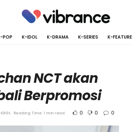
K-POP
K-IDOL
K-DRAMA
K-SERIES
K-FEATUR
echan NCT akan
ali Berpromosi
0
0
0
-IDOL
Reading Time: 1 min read