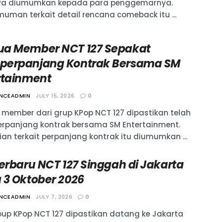
ya diumumkan kepada para penggemarnya.
uman terkait detail rencana comeback itu ...
a Member NCT 127 Sepakat
erpanjang Kontrak Bersama SM
rtainment
ANCEADMIN
JULY 15, 2026
0
member dari grup KPop NCT 127 dipastikan telah
panjang kontrak bersama SM Entertainment.
ian terkait perpanjang kontrak itu diumumkan ...
Terbaru NCT 127 Singgah di Jakarta
 3 Oktober 2026
ANCEADMIN
JULY 7, 2026
0
oup KPop NCT 127 dipastikan datang ke Jakarta