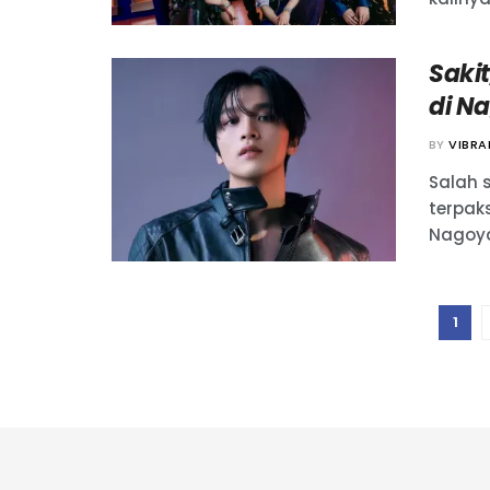
Saki
di N
BY
VIBR
Salah 
terpak
Nagoya,
1