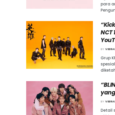
para ar
Pengum
“Kick
NCT 1
YouT
BY
VIBR
Grup K
spesia
diketah
“BLI
yang 
BY
VIBR
Detail