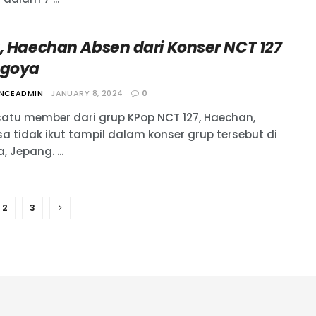
t, Haechan Absen dari Konser NCT 127
agoya
ANCEADMIN
JANUARY 8, 2024
0
satu member dari grup KPop NCT 127, Haechan,
sa tidak ikut tampil dalam konser grup tersebut di
 Jepang. ...
2
3