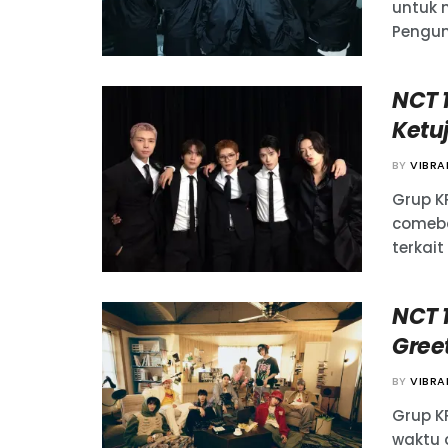
untuk 
Pengum
NCT 1
Ketu
BY
VIBR
Grup K
comeba
terkai
NCT 
Gree
BY
VIBR
Grup K
waktu d