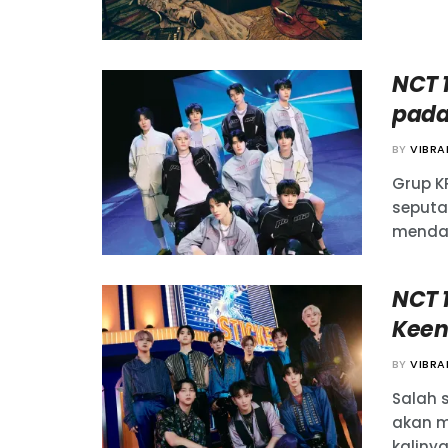
NCT 
pada 
BY
VIBR
Grup K
seputa
mendat
NCT 1
Keen
BY
VIBR
Salah s
akan m
kalinya