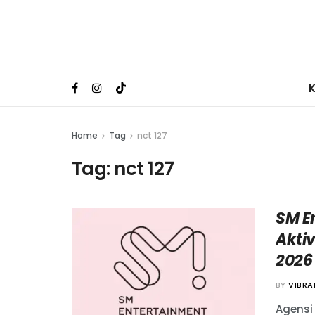
Home
Tag
nct 127
Tag:
nct 127
SM E
Akti
2026
BY
VIBR
Agensi