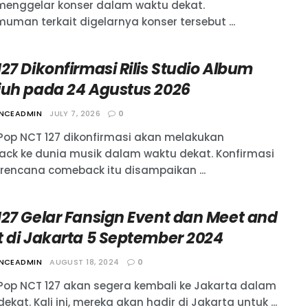
menggelar konser dalam waktu dekat.
uman terkait digelarnya konser tersebut ...
27 Dikonfirmasi Rilis Studio Album
juh pada 24 Agustus 2026
ANCEADMIN
JULY 7, 2026
0
Pop NCT 127 dikonfirmasi akan melakukan
ck ke dunia musik dalam waktu dekat. Konfirmasi
t rencana comeback itu disampaikan ...
127 Gelar Fansign Event dan Meet and
t di Jakarta 5 September 2024
ANCEADMIN
AUGUST 18, 2024
0
Pop NCT 127 akan segera kembali ke Jakarta dalam
ekat. Kali ini, mereka akan hadir di Jakarta untuk ...