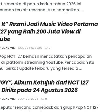
tis mereka di paruh kedua tahun 2026 ini.
uman terkait rencana itu disampaikan ...
 It” Resmi Jadi Music Video Pertama
27 yang Raih 200 Juta View di
ube
ANCEADMIN
AUGUST 5, 2026
0
Pop NCT 127 berhasil mencatatkan pencapaian
l di platform streaming YouTube. Pencapaian itu
ui berkat update terbaru yang tersedia ...
NGY”, Album Ketujuh dari NCT 127
Dirilis pada 24 Agustus 2026
ANCEADMIN
JULY 27, 2026
0
 seputar rencana comeback dari grup KPop NCT 127