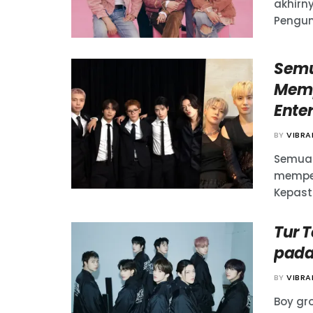
akhirn
Pengum
Semu
Memp
Ente
BY
VIBR
Semua 
memper
Kepast
Tur 
pada
BY
VIBR
Boy gr