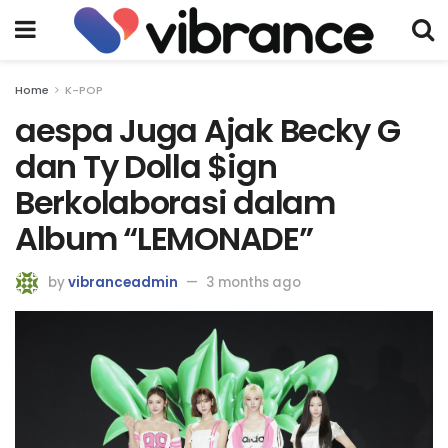
Home
K-POP
aespa Juga Ajak Becky G
dan Ty Dolla $ign
Berkolaborasi dalam
Album “LEMONADE”
by
vibranceadmin
3 months ago