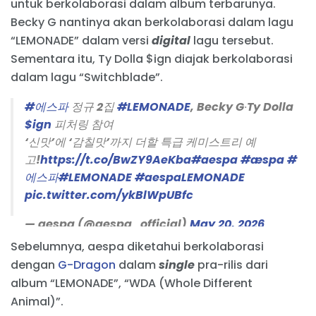
untuk berkolaborasi dalam album terbarunya.
Becky G nantinya akan berkolaborasi dalam lagu
“LEMONADE” dalam versi
digital
lagu tersebut.
Sementara itu, Ty Dolla $ign diajak berkolaborasi
dalam lagu “Switchblade”.
#에스파
정규 2집
#LEMONADE
, Becky G∙Ty Dolla
$ign
피처링 참여
‘신맛’에 ‘감칠맛’까지 더할 특급 케미스트리 예
고!
https://t.co/BwZY9AeKba
#aespa
#æspa
#
에스파
#LEMONADE
#aespaLEMONADE
pic.twitter.com/ykBlWpUBfc
— aespa (@aespa_official)
May 20, 2026
Sebelumnya, aespa diketahui berkolaborasi
dengan
G-Dragon
dalam
single
pra-rilis dari
album “LEMONADE”, “WDA (Whole Different
Animal)”.