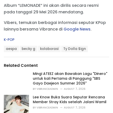
Album “LEMONADE” ini akan dirilis secara resmi
pada tanggal 29 Mei 2026 mendatang.
Vibers, temukan berbagai informasi seputar KPop
lainnya bersama Vibrance di
Google News
.
C
K-POP
a
T
t
aespa
becky g
kolaborasi
Ty Dolla $ign
a
e
g
g
s
o
Related Content
:
r
i
Mingi ATEEZ akan Bawakan Lagu "Dinero"
e
untuk kali Pertama di Panggung "SBS
s
Gayo Daejeon Summer 2026"
:
BY
VIBRANCEADMIN
AUGUST 7, 2026
Lee Know Buka Suara Seputar Rencana
Member Stray Kids setelah Jalani Wamil
BY
VIBRANCEADMIN
AUGUST 7, 2026