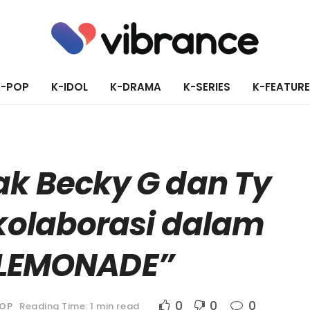
K-POP
K-IDOL
K-DRAMA
K-SERIES
K-FEATUR
ak Becky G dan Ty
rkolaborasi dalam
“LEMONADE”
0
0
0
OP
Reading Time: 1 min read