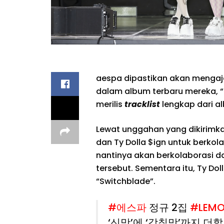
aespa dipastikan akan mengaja
dalam album terbaru mereka, “L
merilis
tracklist
lengkap dari al
Lewat unggahan yang dikirimka
dan Ty Dolla $ign untuk berko
nantinya akan berkolaborasi d
tersebut. Sementara itu, Ty Dol
“Switchblade”.
#에스파
정규 2집
#LEMO
‘신맛’에 ‘감칠맛’까지 더