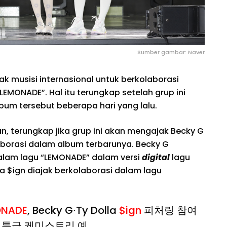
Sumber gambar: Naver
k musisi internasional untuk berkolaborasi
EMONADE”. Hal itu terungkap setelah grup ini
bum tersebut beberapa hari yang lalu.
n, terungkap jika grup ini akan mengajak Becky G
laborasi dalam album terbarunya. Becky G
alam lagu “LEMONADE” dalam versi
digital
lagu
la $ign diajak berkolaborasi dalam lagu
NADE
, Becky G∙Ty Dolla
$ign
피처링 참여
할 특급 케미스트리 예