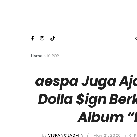
Home
K-POP
aespa Juga Aj
Dolla $ign Be
Album 
by
VIBRANCEADMIN
May 21, 2026
in
K-P