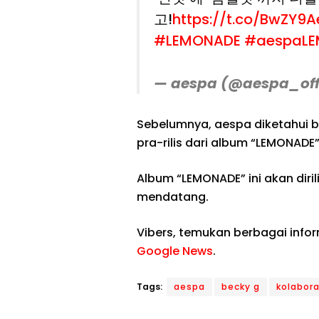
고!
https://t.co/BwZY9
#LEMONADE
#aespaL
— aespa (@aespa_off
Sebelumnya, aespa diketahui 
pra-rilis dari album “LEMONADE”
Album “LEMONADE” ini akan diri
mendatang.
Vibers, temukan berbagai info
Google News
.
Tags:
aespa
becky g
kolabora