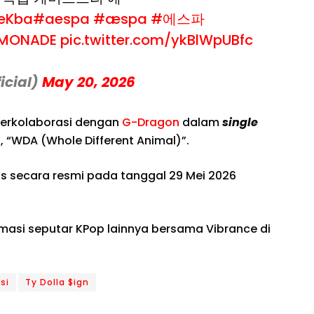
AeKba
#aespa
#æspa
#에스파
EMONADE
pic.twitter.com/ykBlWpUBfc
icial)
May 20, 2026
berkolaborasi dengan
G-Dragon
dalam
single
, “WDA (Whole Different Animal)”.
lis secara resmi pada tanggal 29 Mei 2026
rmasi seputar KPop lainnya bersama Vibrance di
si
Ty Dolla $ign