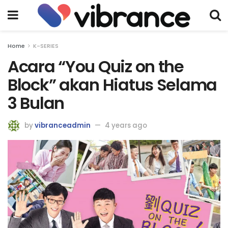
Home
K-SERIES
Acara “You Quiz on the
Block” akan Hiatus Selama
3 Bulan
by
vibranceadmin
4 years ago