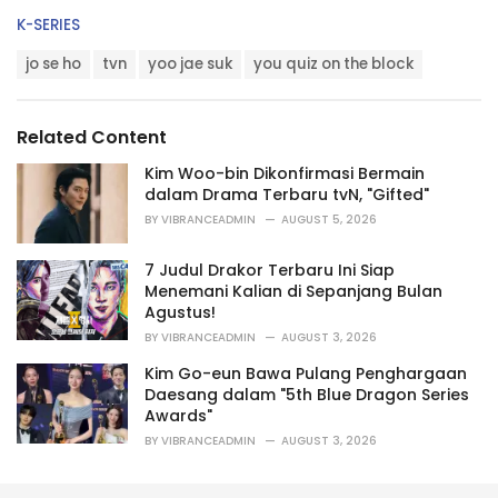
C
K-SERIES
a
T
t
jo se ho
tvn
yoo jae suk
you quiz on the block
a
e
g
g
s
o
Related Content
:
r
i
Kim Woo-bin Dikonfirmasi Bermain
e
dalam Drama Terbaru tvN, "Gifted"
s
BY
VIBRANCEADMIN
AUGUST 5, 2026
:
7 Judul Drakor Terbaru Ini Siap
Menemani Kalian di Sepanjang Bulan
Agustus!
BY
VIBRANCEADMIN
AUGUST 3, 2026
Kim Go-eun Bawa Pulang Penghargaan
Daesang dalam "5th Blue Dragon Series
Awards"
BY
VIBRANCEADMIN
AUGUST 3, 2026