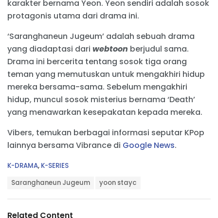
karakter bernama Yeon. Yeon sendiri adalah sosok
protagonis utama dari drama ini.
‘Saranghaneun Jugeum’ adalah sebuah drama
yang diadaptasi dari
webtoon
berjudul sama.
Drama ini bercerita tentang sosok tiga orang
teman yang memutuskan untuk mengakhiri hidup
mereka bersama-sama. Sebelum mengakhiri
hidup, muncul sosok misterius bernama ‘Death’
yang menawarkan kesepakatan kepada mereka.
Vibers, temukan berbagai informasi seputar KPop
lainnya bersama Vibrance di
Google News
.
C
K-DRAMA
,
K-SERIES
a
T
t
Saranghaneun Jugeum
yoon stayc
a
e
g
g
s
o
Related Content
:
r