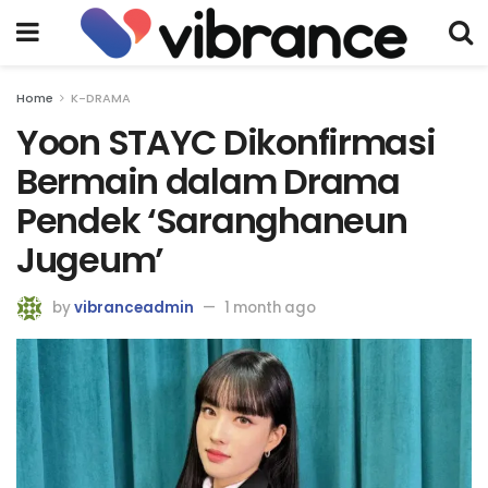
Home
K-DRAMA
Yoon STAYC Dikonfirmasi
Bermain dalam Drama
Pendek ‘Saranghaneun
Jugeum’
by
vibranceadmin
1 month ago