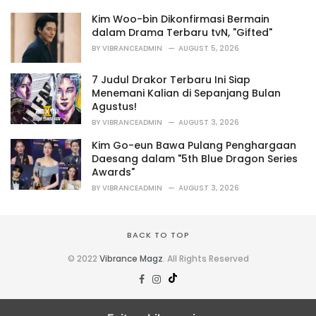
i
Kim Woo-bin Dikonfirmasi Bermain
e
dalam Drama Terbaru tvN, "Gifted"
s
BY
VIBRANCEADMIN
AUGUST 5, 2026
:
7 Judul Drakor Terbaru Ini Siap
Menemani Kalian di Sepanjang Bulan
Agustus!
BY
VIBRANCEADMIN
AUGUST 3, 2026
Kim Go-eun Bawa Pulang Penghargaan
Daesang dalam "5th Blue Dragon Series
Awards"
BY
VIBRANCEADMIN
AUGUST 3, 2026
BACK TO TOP
© 2022
Vibrance Magz
. All Rights Reserved