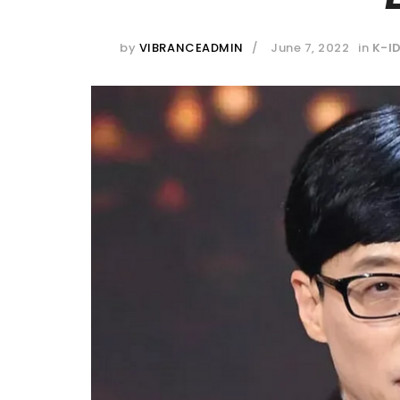
by
VIBRANCEADMIN
June 7, 2022
in
K-I