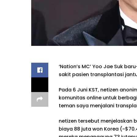
‘Nation’s MC’ Yoo Jae Suk bar
sakit pasien transplantasi jant
Pada 6 Juni KST, netizen anon
komunitas online untuk berbag
teman saya menjalani transplan
netizen tersebut menjelaskan
biaya 88 juta won Korea (~$70
mereka menanggung 73 jutanya 