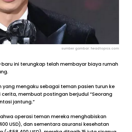
sumber gambar: headtopics.com
u-baru ini terungkap telah membayar biaya rumah
ung.
im yang mengaku sebagai teman pasien turun ke
i cerita, membuat postingan berjudul “Seorang
tasi jantung.”
 bahwa operasi teman mereka menghabiskan
.400 USD), dan sementara asuransi kesehatan
(~$58.400 USD), mereka ditagih 15 juta sisanya