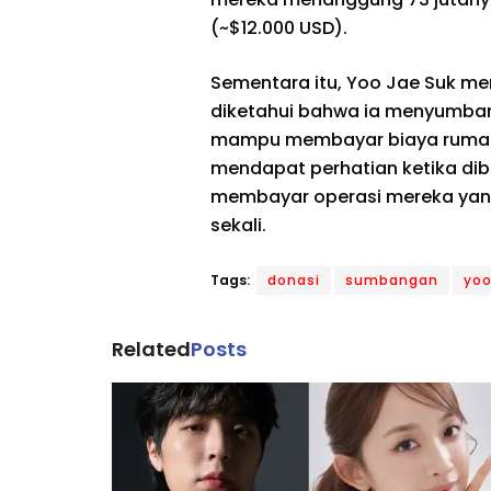
(~$12.000 USD).
Sementara itu, Yoo Jae Suk men
diketahui bahwa ia menyumbang
mampu membayar biaya rumah s
mendapat perhatian ketika dib
membayar operasi mereka yang
sekali.
Tags:
donasi
sumbangan
yoo
Related
Posts