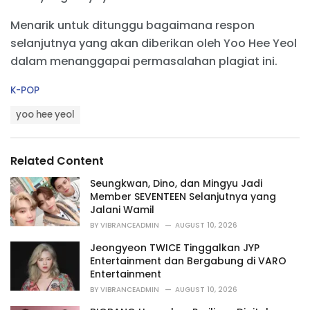
Menarik untuk ditunggu bagaimana respon
selanjutnya yang akan diberikan oleh Yoo Hee Yeol
dalam menanggapai permasalahan plagiat ini.
C
K-POP
a
T
t
yoo hee yeol
a
e
g
g
s
o
Related Content
:
r
i
Seungkwan, Dino, dan Mingyu Jadi
e
Member SEVENTEEN Selanjutnya yang
s
Jalani Wamil
:
BY
VIBRANCEADMIN
AUGUST 10, 2026
Jeongyeon TWICE Tinggalkan JYP
Entertainment dan Bergabung di VARO
Entertainment
BY
VIBRANCEADMIN
AUGUST 10, 2026