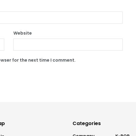
Website
owser for the next time I comment.
ap
Categories
Company
K-POP