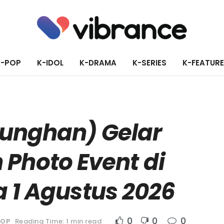
K-POP
K-IDOL
K-DRAMA
K-SERIES
K-FEATUR
unghan) Gelar
 Photo Event di
 1 Agustus 2026
0
0
0
POP
Reading Time: 1 min read