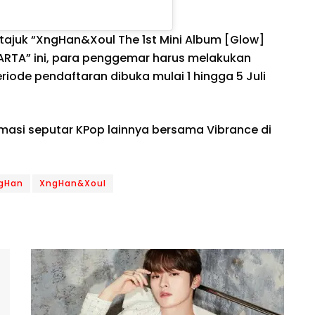
rtajuk “XngHan&Xoul The 1st Mini Album [Glow]
ARTA” ini, para penggemar harus melakukan
Periode pendaftaran dibuka mulai 1 hingga 5 Juli
rmasi seputar KPop lainnya bersama Vibrance di
gHan
XngHan&Xoul