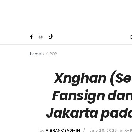
Home
K-POP
Xnghan (Se
Fansign dan
Jakarta pada
by
VIBRANCEADMIN
July 20, 2026
in
K-