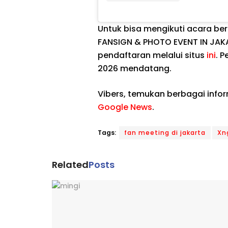
Untuk bisa mengikuti acara be
FANSIGN & PHOTO EVENT IN JAK
pendaftaran melalui situs
ini
. 
2026 mendatang.
Vibers, temukan berbagai info
Google News
.
Tags:
fan meeting di jakarta
Xn
Related
Posts