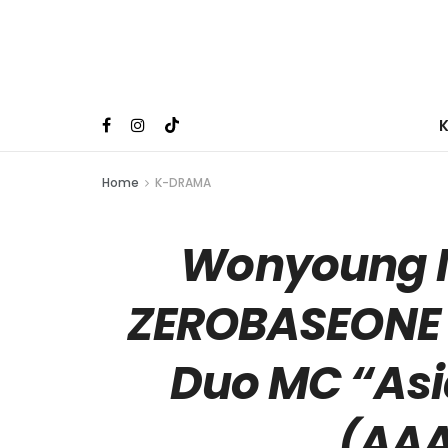
Home
K-DRAMA
Wonyoung I
ZEROBASEONE 
Duo MC “Asi
(AAA