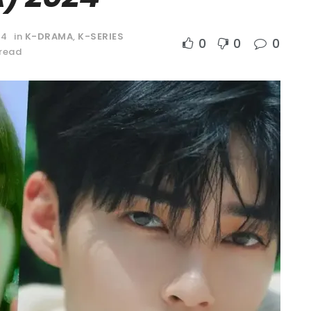
24
in
K-DRAMA
,
K-SERIES
0
0
0
 read