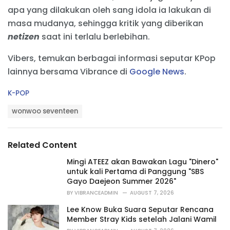
apa yang dilakukan oleh sang idola ia lakukan di
masa mudanya, sehingga kritik yang diberikan
netizen
saat ini terlalu berlebihan.
Vibers, temukan berbagai informasi seputar KPop
lainnya bersama Vibrance di
Google News
.
C
K-POP
a
T
t
wonwoo seventeen
a
e
g
g
s
o
Related Content
:
r
i
Mingi ATEEZ akan Bawakan Lagu "Dinero"
e
untuk kali Pertama di Panggung "SBS
s
Gayo Daejeon Summer 2026"
:
BY
VIBRANCEADMIN
AUGUST 7, 2026
Lee Know Buka Suara Seputar Rencana
Member Stray Kids setelah Jalani Wamil