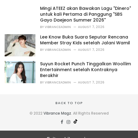
r
i
Mingi ATEEZ akan Bawakan Lagu "Dinero"
e
untuk kali Pertama di Panggung "SBS
s
Gayo Daejeon Summer 2026"
:
BY
VIBRANCEADMIN
AUGUST 7, 2026
Lee Know Buka Suara Seputar Rencana
Member Stray Kids setelah Jalani Wamil
BY
VIBRANCEADMIN
AUGUST 7, 2026
Suyun Rocket Punch Tinggalkan Woollim
Entertainment setelah Kontraknya
Berakhir
BY
VIBRANCEADMIN
AUGUST 7, 2026
BACK TO TOP
© 2022
Vibrance Magz
. All Rights Reserved