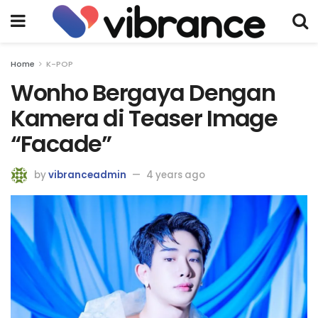
Home
K-POP
Wonho Bergaya Dengan
Kamera di Teaser Image
“Facade”
by
vibranceadmin
4 years ago