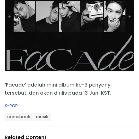
‘Facade’ adalah mini album ke-3 penyanyi
tersebut, dan akan dirilis pada 13 Juni KST.
C
K-POP
a
T
t
comeback
musik
a
e
g
g
s
o
Related Content
: