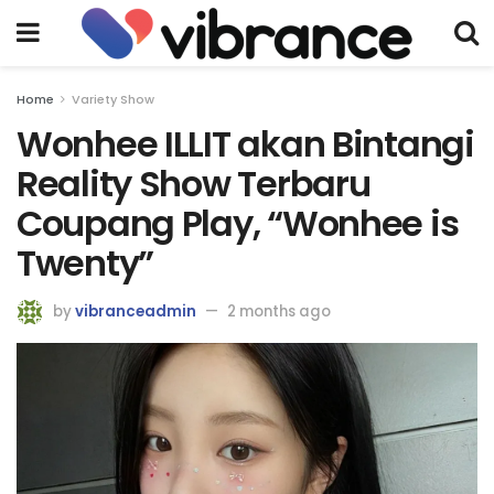
Home
Variety Show
Wonhee ILLIT akan Bintangi
Reality Show Terbaru
Coupang Play, “Wonhee is
Twenty”
by
vibranceadmin
2 months ago