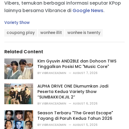
Vibers, temukan berbagai informasi seputar KPop
lainnya bersama Vibrance di
Google News
.
C
Variety Show
a
T
t
coupang play
wonhee illit
wonhee is twenty
a
e
g
g
s
o
Related Content
:
r
i
Kim Gyuvin AND2BLE dan Dohoon TWS
e
Tinggalkan Posisi MC "Music Core"
s
BY
VIBRANCEADMIN
AUGUST 7, 2026
:
ALPHA DRIVE ONE Diumumkan Jadi
Peserta Kedua Variety Show
“SUMBAKKOKJIL 2”
BY
VIBRANCEADMIN
AUGUST 6, 2026
Season Terbaru "The Great Escape"
Tayang di Paruh Kedua Tahun 2026
BY
VIBRANCEADMIN
AUGUST 5, 2026