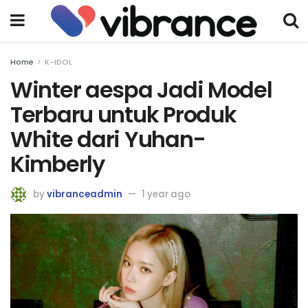
Home
K-IDOL
Winter aespa Jadi Model
Terbaru untuk Produk
White dari Yuhan-
Kimberly
by
vibranceadmin
1 year ago