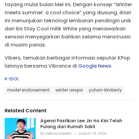
tayang mulai bulan Mei ini. Dengan konsep “Winter
meets summer: a cool choice” yang diusung, iklan
ini menunjukan teknologi lembaran pendingin unik
dari lini Stay Cool milik White yang menawarkan
sensasi menyegarkan bahkan selama menstruasi
di musim panas.
Vibers, temukan berbagai informasi seputar KPop
lainnya bersama Vibrance di
Google News
.
C
K-IDOL
a
T
t
model endorsement
winter aespa
yuhan-kimberly
a
e
g
g
s
o
Related Content
:
r
i
Agensi Pastikan Lee Jin Ho Kini Telah
e
Pulang dari Rumah Sakit
s
BY
VIBRANCEADMIN
AUGUST 10, 2026
: