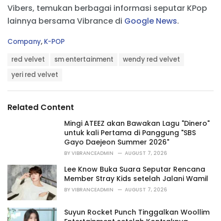
Vibers, temukan berbagai informasi seputar KPop
lainnya bersama Vibrance di
Google News
.
C
Company
,
K-POP
a
T
t
red velvet
sm entertainment
wendy red velvet
a
e
g
yeri red velvet
g
s
o
:
r
i
Related Content
e
s
Mingi ATEEZ akan Bawakan Lagu "Dinero"
:
untuk kali Pertama di Panggung "SBS
Gayo Daejeon Summer 2026"
BY
VIBRANCEADMIN
AUGUST 7, 2026
Lee Know Buka Suara Seputar Rencana
Member Stray Kids setelah Jalani Wamil
BY
VIBRANCEADMIN
AUGUST 7, 2026
Suyun Rocket Punch Tinggalkan Woollim