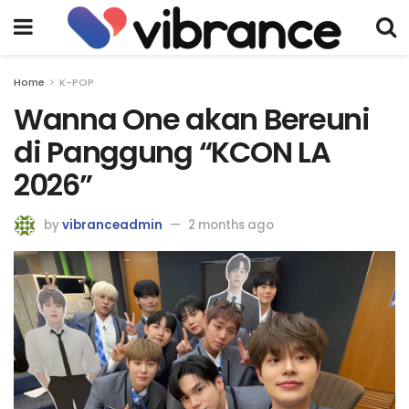
Home
K-POP
Wanna One akan Bereuni
di Panggung “KCON LA
2026”
by
vibranceadmin
2 months ago