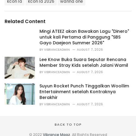
t
kcon la
kcon la 2026
wanna one
a
e
g
g
s
o
Related Content
:
r
i
Mingi ATEEZ akan Bawakan Lagu "Dinero"
e
untuk kali Pertama di Panggung "SBS
s
Gayo Daejeon Summer 2026"
:
BY
VIBRANCEADMIN
AUGUST 7, 2026
Lee Know Buka Suara Seputar Rencana
Member Stray Kids setelah Jalani Wamil
BY
VIBRANCEADMIN
AUGUST 7, 2026
Suyun Rocket Punch Tinggalkan Woollim
Entertainment setelah Kontraknya
Berakhir
BY
VIBRANCEADMIN
AUGUST 7, 2026
BACK TO TOP
© 2022
Vibrance Magz
. All Rights Reserved