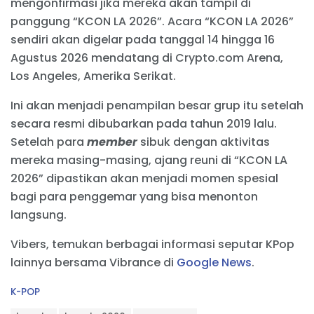
mengonfirmasi jika mereka akan tampil di
panggung “KCON LA 2026”. Acara “KCON LA 2026”
sendiri akan digelar pada tanggal 14 hingga 16
Agustus 2026 mendatang di Crypto.com Arena,
Los Angeles, Amerika Serikat.
Ini akan menjadi penampilan besar grup itu setelah
secara resmi dibubarkan pada tahun 2019 lalu.
Setelah para
member
sibuk dengan aktivitas
mereka masing-masing, ajang reuni di “KCON LA
2026” dipastikan akan menjadi momen spesial
bagi para penggemar yang bisa menonton
langsung.
Vibers, temukan berbagai informasi seputar KPop
lainnya bersama Vibrance di
Google News
.
C
K-POP
a
T