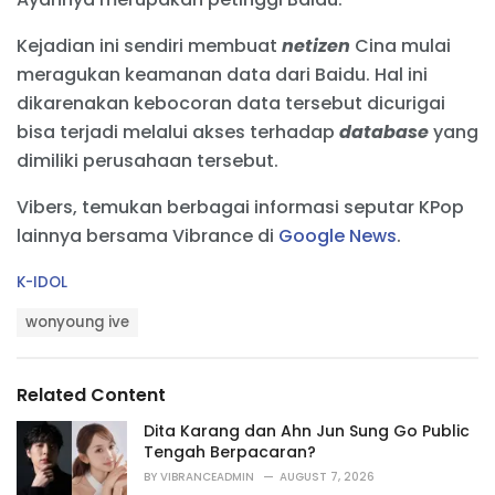
Kejadian ini sendiri membuat
netizen
Cina mulai
meragukan keamanan data dari Baidu. Hal ini
dikarenakan kebocoran data tersebut dicurigai
bisa terjadi melalui akses terhadap
database
yang
dimiliki perusahaan tersebut.
Vibers, temukan berbagai informasi seputar KPop
lainnya bersama Vibrance di
Google News
.
C
K-IDOL
a
T
t
wonyoung ive
a
e
g
g
s
o
Related Content
:
r
i
Dita Karang dan Ahn Jun Sung Go Public
e
Tengah Berpacaran?
s
BY
VIBRANCEADMIN
AUGUST 7, 2026
: