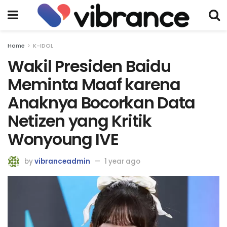
Home
K-IDOL
Wakil Presiden Baidu
Meminta Maaf karena
Anaknya Bocorkan Data
Netizen yang Kritik
Wonyoung IVE
by
vibranceadmin
1 year ago