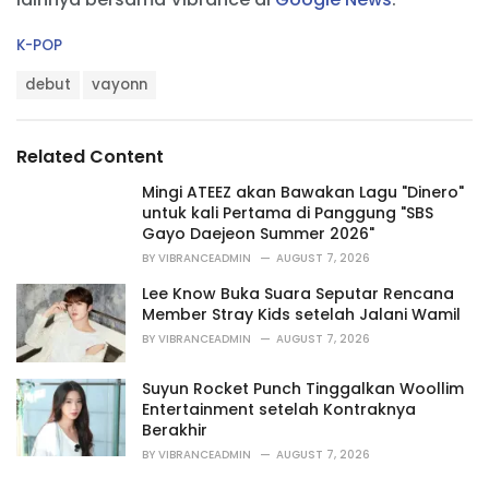
C
K-POP
a
T
t
debut
vayonn
a
e
g
g
s
o
Related Content
:
r
i
Mingi ATEEZ akan Bawakan Lagu "Dinero"
e
untuk kali Pertama di Panggung "SBS
s
Gayo Daejeon Summer 2026"
:
BY
VIBRANCEADMIN
AUGUST 7, 2026
Lee Know Buka Suara Seputar Rencana
Member Stray Kids setelah Jalani Wamil
BY
VIBRANCEADMIN
AUGUST 7, 2026
Suyun Rocket Punch Tinggalkan Woollim
Entertainment setelah Kontraknya
Berakhir
BY
VIBRANCEADMIN
AUGUST 7, 2026