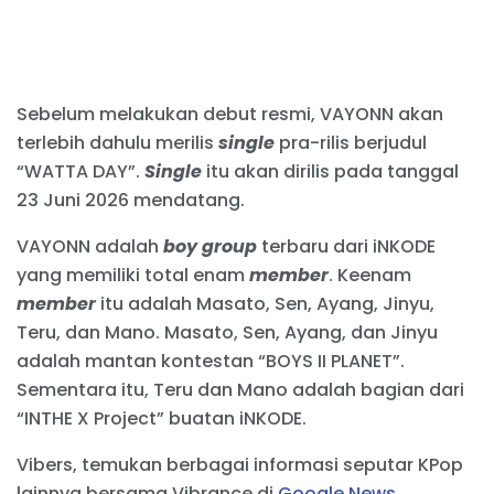
Sebelum melakukan debut resmi, VAYONN akan
terlebih dahulu merilis
single
pra-rilis berjudul
“WATTA DAY”.
Single
itu akan dirilis pada tanggal
23 Juni 2026 mendatang.
VAYONN adalah
boy group
terbaru dari iNKODE
yang memiliki total enam
member
. Keenam
member
itu adalah Masato, Sen, Ayang, Jinyu,
Teru, dan Mano. Masato, Sen, Ayang, dan Jinyu
adalah mantan kontestan “BOYS II PLANET”.
Sementara itu, Teru dan Mano adalah bagian dari
“INTHE X Project” buatan iNKODE.
Vibers, temukan berbagai informasi seputar KPop
lainnya bersama Vibrance di
Google News
.