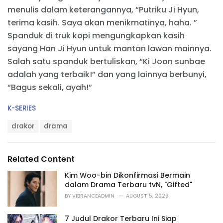
menulis dalam keterangannya, “Putriku Ji Hyun,
terima kasih. Saya akan menikmatinya, haha. ”
Spanduk di truk kopi mengungkapkan kasih
sayang Han Ji Hyun untuk mantan lawan mainnya.
Salah satu spanduk bertuliskan, “Ki Joon sunbae
adalah yang terbaik!” dan yang lainnya berbunyi,
“Bagus sekali, ayah!”
C
K-SERIES
a
T
t
drakor
drama
a
e
g
g
s
o
Related Content
:
r
i
Kim Woo-bin Dikonfirmasi Bermain
e
dalam Drama Terbaru tvN, "Gifted"
s
BY
VIBRANCEADMIN
AUGUST 5, 2026
:
7 Judul Drakor Terbaru Ini Siap