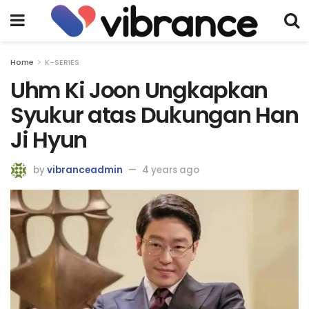
Home
K-SERIES
Uhm Ki Joon Ungkapkan
Syukur atas Dukungan Han
Ji Hyun
by
vibranceadmin
4 years ago